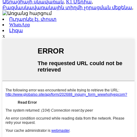
Աերացիայի սկավառակ
,
K1 Մեդիա
,
Բազմասկավառակային տիղմի չորացման մեքենա
,
Ուղարկել էլ. փոստ
WhatsApp
Լիզա
x