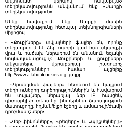
ավտոմատ կերպով հավաքված
տեղեկատվությունն անվանում ենք «Սարքի
տեղեկատվություն»:
Մենք հավաքում ենք Սարքի մասին
տեղեկատվությունը հետևյալ տեխնոլոգիաների
միջոցով՝
- «Քուքիները» տվյալների ֆայլեր են, որոնք
տեղադրվում են ձեր սարքի կամ համակարգչի
վրա և հաճախ ներառում են անանուն եզակի
նույնականացուցիչ: Քուքիների և քուքիները
անջատելու վերաբերյալ լրացուցիչ
տեղեկությունների համար այցելեք
http://www.allaboutcookies.org կայքը:
- «Գրանցման ֆայլերը» հետևում են կայքում
տեղի ունեցող գործողություններին և հավաքում
են տվյալներ, ներառյալ ձեր IP հասցեն,
դիտարկիչի տեսակը, ինտերնետ ծառայություն
մատուցողը, հղման/ելքի էջերը և ամսաթվի/ժամի
դրոշմանիշները։
- «Վեբ-փիկոնները», «թեգերը» և «պիքսելները»
էլեկտրոնային ֆայլեր են, որոնք օգտագործվում