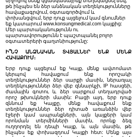
միջոցով մենք կցանկանայինք տեղեկացնել ձեզ,
թե ինչպես են ձեր անձնական տեղեկությունները
հավաքագրվում, օգտագործվում և
փոխանցվում, երբ դուք այցելում կամ գնումներ
եք կատարում www.konsungmedical.com կայքից:
Մեր պարտականությունն ու
պարտավորությունն է պաշտպանել բոլոր
օգտատերերի գաղտնիությունը:
Ի՞ՆՉ ԱՆՁՆԱԿԱՆ ՏՎՅԱԼՆԵՐ ԵՆՔ ՄԵՆՔ
ՀԱՎԱՔՈՒՄ։
Երբ դուք այցելում եք Կայք, մենք ավտոմատ
կերպով հավաքում ենք որոշակի
տեղեկություններ ձեր սարքի մասին, ներառյալ
տեղեկություններ ձեր վեբ զննարկչի, IP հասցեի,
ժամային գոտու և ձեր սարքում տեղադրված
որոշ թխուկների մասին: Բացի այդ, երբ դուք
զննում եք Կայքը, մենք հավաքում ենք
տեղեկություններ ձեր դիտած առանձին վեբ
էջերի կամ ապրանքների, այն կայքերի կամ
որոնման տերմինների մասին, որոնք ձեզ
ուղղորդել են դեպի Կայք, և այն մասին, թե
ինչպես եք փոխազդում Կայքի հետ: Մենք այս