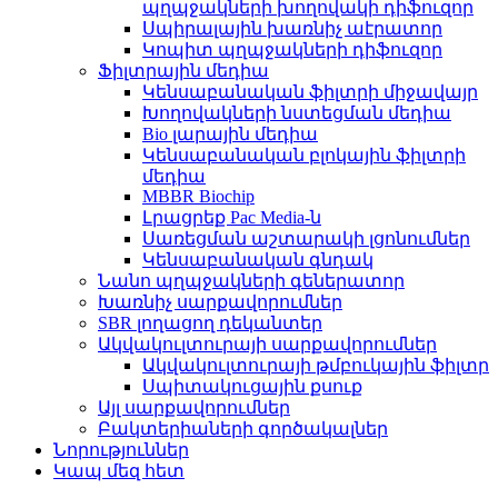
պղպջակների խողովակի դիֆուզոր
Սպիրալային խառնիչ աէրատոր
Կոպիտ պղպջակների դիֆուզոր
Ֆիլտրային մեդիա
Կենսաբանական ֆիլտրի միջավայր
Խողովակների նստեցման մեդիա
Bio լարային մեդիա
Կենսաբանական բլոկային ֆիլտրի
մեդիա
MBBR Biochip
Լրացրեք Pac Media-ն
Սառեցման աշտարակի լցոնումներ
Կենսաբանական գնդակ
Նանո պղպջակների գեներատոր
Խառնիչ սարքավորումներ
SBR լողացող դեկանտեր
Ակվակուլտուրայի սարքավորումներ
Ակվակուլտուրայի թմբուկային ֆիլտր
Սպիտակուցային քսուք
Այլ սարքավորումներ
Բակտերիաների գործակալներ
Նորություններ
Կապ մեզ հետ