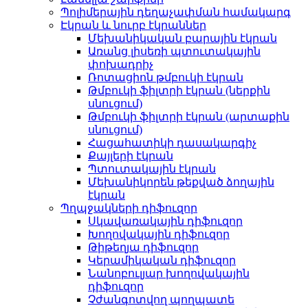
Պոլիմերային դեղաչափման համակարգ
Էկրան և նուրբ էկրաններ
Մեխանիկական բարային էկրան
Առանց լիսեռի պտուտակային
փոխադրիչ
Ռոտացիոն թմբուկի էկրան
Թմբուկի ֆիլտրի էկրան (ներքին
սնուցում)
Թմբուկի ֆիլտրի էկրան (արտաքին
սնուցում)
Հացահատիկի դասակարգիչ
Քայլերի էկրան
Պտուտակային էկրան
Մեխանիկորեն թեքված ձողային
էկրան
Պղպջակների դիֆուզոր
Սկավառակային դիֆուզոր
Խողովակային դիֆուզոր
Թիթեղյա դիֆուզոր
Կերամիկական դիֆուզոր
Նանոբուլյար խողովակային
դիֆուզոր
Չժանգոտվող պողպատե