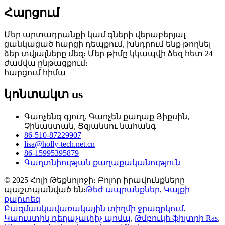
Հարցում
Մեր արտադրանքի կամ գների վերաբերյալ
ցանկացած հարցի դեպքում, խնդրում ենք թողնել
ձեր տվյալները մեզ։ Մեր թիմը կկապվի ձեզ հետ 24
ժամվա ընթացքում։
հարցում հիմա
կոնտակտ
us
Գաոչենգ գյուղ, Գաոչեն քաղաք Յիքսին,
Չինաստան, Ցզյանսու նահանգ
86-510-87229907
lisa@holly-tech.net.cn
86-15995395879
Գաղտնիության քաղաքականություն
© 2025 Հոլի Թեքնոլոջի։ Բոլոր իրավունքները
պաշտպանված են։
Թեժ ապրանքներ
,
Կայքի
քարտեզ
Բազմասկավառակային տիղմի ջրազրկում
,
Կաուստիկ դեղաչափիչ պոմպ
,
Թմբուկի ֆիլտրի Ras
,