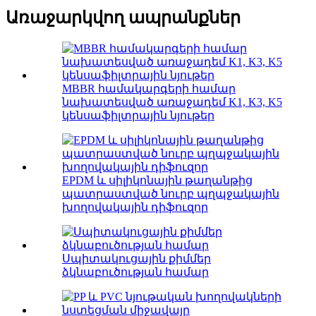
Առաջարկվող ապրանքներ
MBBR համակարգերի համար
նախատեսված առաջադեմ K1, K3, K5
կենսաֆիլտրային նյութեր
EPDM և սիլիկոնային թաղանթից
պատրաստված նուրբ պղպջակային
խողովակային դիֆուզոր
Սպիտակուցային քիմմեր
ձկնաբուծության համար