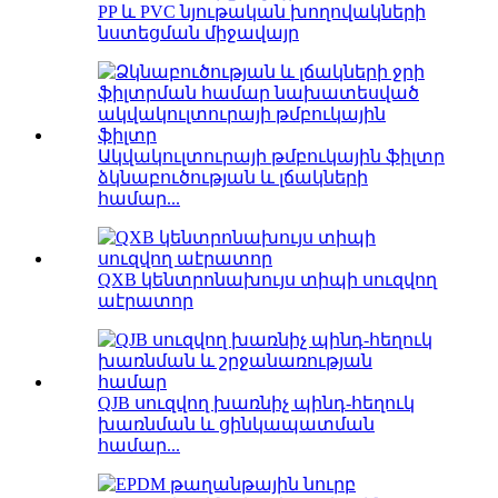
PP և PVC նյութական խողովակների
նստեցման միջավայր
Ակվակուլտուրայի թմբուկային ֆիլտր
ձկնաբուծության և լճակների
համար...
QXB կենտրոնախույս տիպի սուզվող
աէրատոր
QJB սուզվող խառնիչ պինդ-հեղուկ
խառնման և ցինկապատման
համար...