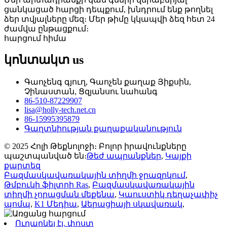
ցանկացած հարցի դեպքում, խնդրում ենք թողնել
ձեր տվյալները մեզ։ Մեր թիմը կկապվի ձեզ հետ 24
ժամվա ընթացքում։
հարցում հիմա
կոնտակտ
us
Գաոչենգ գյուղ, Գաոչեն քաղաք Յիքսին,
Չինաստան, Ցզյանսու նահանգ
86-510-87229907
lisa@holly-tech.net.cn
86-15995395879
Գաղտնիության քաղաքականություն
© 2025 Հոլի Թեքնոլոջի։ Բոլոր իրավունքները
պաշտպանված են։
Թեժ ապրանքներ
,
Կայքի
քարտեզ
Բազմասկավառակային տիղմի ջրազրկում
,
Թմբուկի ֆիլտրի Ras
,
Բազմասկավառակային
տիղմի չորացման մեքենա
,
Կաուստիկ դեղաչափիչ
պոմպ
,
K1 Մեդիա
,
Աերացիայի սկավառակ
,
Ուղարկել էլ. փոստ