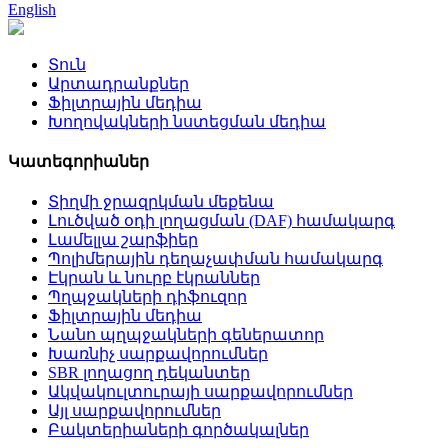
English
Տուն
Արտադրանքներ
Ֆիլտրային մեդիա
Խողովակների նստեցման մեդիա
Կատեգորիաներ
Տիղմի ջրազրկման մեքենա
Լուծված օդի լողացման (DAF) համակարգ
Լամելլա շարֆիեր
Պոլիմերային դեղաչափման համակարգ
Էկրան և նուրբ էկրաններ
Պղպջակների դիֆուզոր
Ֆիլտրային մեդիա
Նանո պղպջակների գեներատոր
Խառնիչ սարքավորումներ
SBR լողացող դեկանտեր
Ակվակուլտուրայի սարքավորումներ
Այլ սարքավորումներ
Բակտերիաների գործակալներ