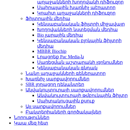
պղպջակների խողովակի դիֆուզոր
Սպիրալային խառնիչ աէրատոր
Կոպիտ պղպջակների դիֆուզոր
Ֆիլտրային մեդիա
Կենսաբանական ֆիլտրի միջավայր
Խողովակների նստեցման մեդիա
Bio լարային մեդիա
Կենսաբանական բլոկային ֆիլտրի
մեդիա
MBBR Biochip
Լրացրեք Pac Media-ն
Սառեցման աշտարակի լցոնումներ
Կենսաբանական գնդակ
Նանո պղպջակների գեներատոր
Խառնիչ սարքավորումներ
SBR լողացող դեկանտեր
Ակվակուլտուրայի սարքավորումներ
Ակվակուլտուրայի թմբուկային ֆիլտր
Սպիտակուցային քսուք
Այլ սարքավորումներ
Բակտերիաների գործակալներ
Նորություններ
Կապ մեզ հետ