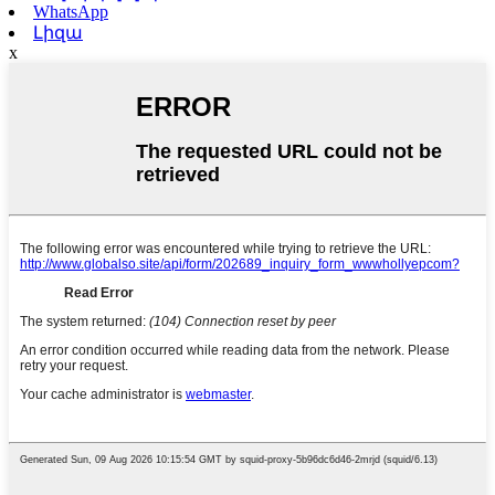
WhatsApp
Լիզա
x