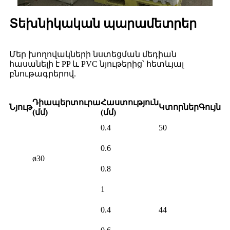
Տեխնիկական պարամետրեր
Մեր խողովակների նստեցման մեդիան
հասանելի է PP և PVC նյութերից՝ հետևյալ
բնութագրերով.
Դիապերտուրա
Հաստություն
Նյութ
Կտորներ
Գույն
(մմ)
(մմ)
0.4
50
0.6
ø30
0.8
1
0.4
44