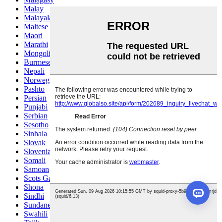
Malay
Malayalam
Maltese
Maori
Marathi
Mongolian
Burmese
Nepali
Norwegian
Pashto
Persian
Punjabi
Serbian
Sesotho
Sinhala
Slovak
Slovenian
Somali
Samoan
Scots Gaelic
Shona
Sindhi
Sundanese
Swahili