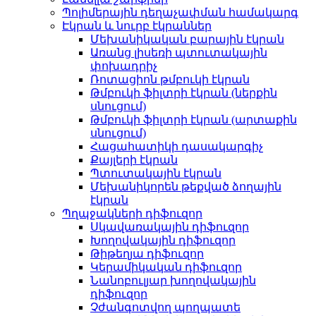
Պոլիմերային դեղաչափման համակարգ
Էկրան և նուրբ էկրաններ
Մեխանիկական բարային էկրան
Առանց լիսեռի պտուտակային
փոխադրիչ
Ռոտացիոն թմբուկի էկրան
Թմբուկի ֆիլտրի էկրան (ներքին
սնուցում)
Թմբուկի ֆիլտրի էկրան (արտաքին
սնուցում)
Հացահատիկի դասակարգիչ
Քայլերի էկրան
Պտուտակային էկրան
Մեխանիկորեն թեքված ձողային
էկրան
Պղպջակների դիֆուզոր
Սկավառակային դիֆուզոր
Խողովակային դիֆուզոր
Թիթեղյա դիֆուզոր
Կերամիկական դիֆուզոր
Նանոբուլյար խողովակային
դիֆուզոր
Չժանգոտվող պողպատե