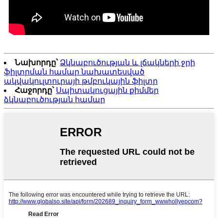
Նախորդը՝
Ձկնաբուծության և լճակների ջրի
ֆիլտրման համար նախատեսված
ակվակուլտուրայի թմբուկային ֆիլտր
Հաջորդը՝
Սպիտակուցային քիմմեր
ձկնաբուծության համար